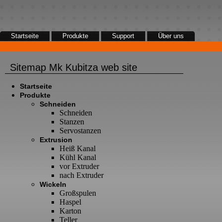
Startseite
Produkte
Support
Über uns
|
|
|
Schneiden
Extrusion
Wickeln
Zubehör
Sitemap Mk Kubitza web site
Startseite
Produkte
Schneiden
Schneiden
Stanzen
Servostanzen
Extrusion
Heiß Kanal
Kühl Kanal
vor Extruder
nach Extruder
Wickeln
Großspulen
Haspel
Karton
Teller